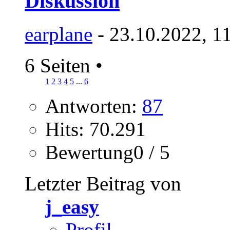
Diskussion
earplane
- 23.10.2022, 1
6 Seiten
•
1
2
3
4
5
...
6
Antworten:
87
Hits: 70.291
Bewertung0 / 5
Letzter Beitrag von
j_easy
Profil