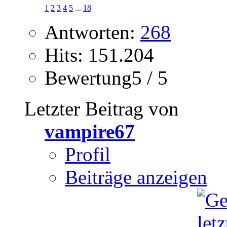
1
2
3
4
5
...
18
Antworten:
268
Hits: 151.204
Bewertung5 / 5
Letzter Beitrag von
vampire67
Profil
Beiträge anzeigen