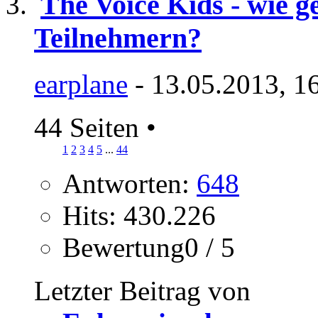
The Voice Kids - wie g
Teilnehmern?
earplane
- 13.05.2013, 1
44 Seiten
•
1
2
3
4
5
...
44
Antworten:
648
Hits: 430.226
Bewertung0 / 5
Letzter Beitrag von