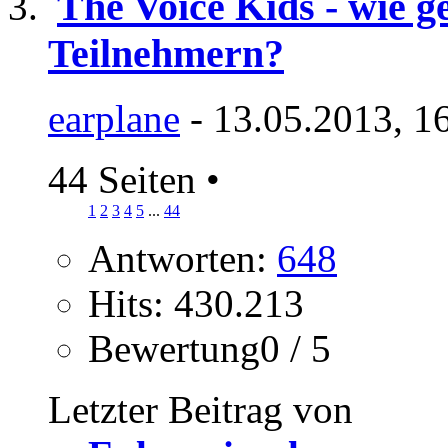
The Voice Kids - wie g
Teilnehmern?
earplane
- 13.05.2013, 1
44 Seiten
•
1
2
3
4
5
...
44
Antworten:
648
Hits: 430.213
Bewertung0 / 5
Letzter Beitrag von