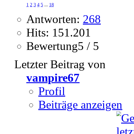
1
2
3
4
5
...
18
Antworten:
268
Hits: 151.201
Bewertung5 / 5
Letzter Beitrag von
vampire67
Profil
Beiträge anzeigen