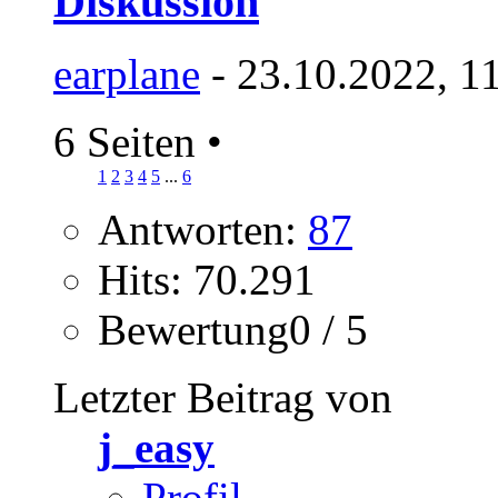
Diskussion
earplane
- 23.10.2022, 1
6 Seiten
•
1
2
3
4
5
...
6
Antworten:
87
Hits: 70.291
Bewertung0 / 5
Letzter Beitrag von
j_easy
Profil