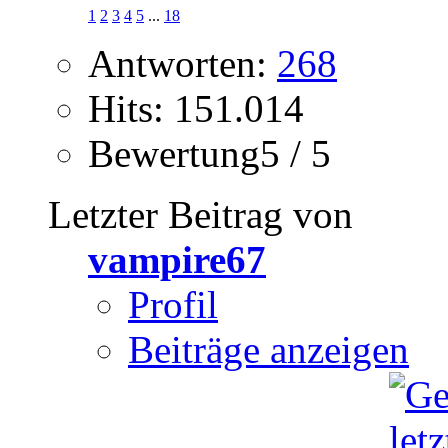
1
2
3
4
5
...
18
Antworten:
268
Hits: 151.014
Bewertung5 / 5
Letzter Beitrag von
vampire67
Profil
Beiträge anzeigen