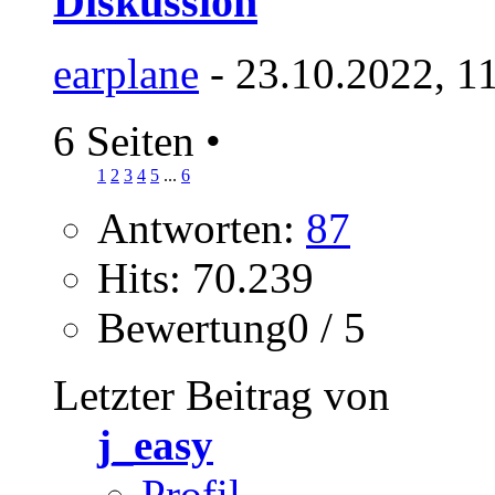
Diskussion
earplane
- 23.10.2022, 1
6 Seiten
•
1
2
3
4
5
...
6
Antworten:
87
Hits: 70.239
Bewertung0 / 5
Letzter Beitrag von
j_easy
Profil