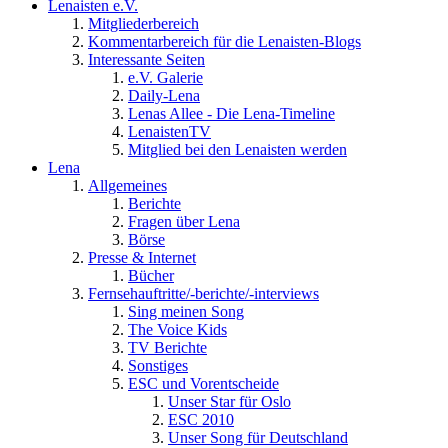
Lenaisten e.V.
Mitgliederbereich
Kommentarbereich für die Lenaisten-Blogs
Interessante Seiten
e.V. Galerie
Daily-Lena
Lenas Allee - Die Lena-Timeline
LenaistenTV
Mitglied bei den Lenaisten werden
Lena
Allgemeines
Berichte
Fragen über Lena
Börse
Presse & Internet
Bücher
Fernsehauftritte/-berichte/-interviews
Sing meinen Song
The Voice Kids
TV Berichte
Sonstiges
ESC und Vorentscheide
Unser Star für Oslo
ESC 2010
Unser Song für Deutschland