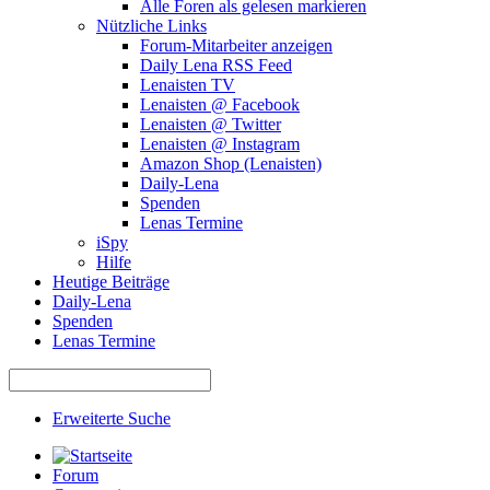
Alle Foren als gelesen markieren
Nützliche Links
Forum-Mitarbeiter anzeigen
Daily Lena RSS Feed
Lenaisten TV
Lenaisten @ Facebook
Lenaisten @ Twitter
Lenaisten @ Instagram
Amazon Shop (Lenaisten)
Daily-Lena
Spenden
Lenas Termine
iSpy
Hilfe
Heutige Beiträge
Daily-Lena
Spenden
Lenas Termine
Erweiterte Suche
Forum