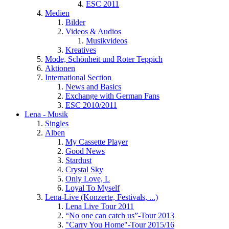
ESC 2011
Medien
Bilder
Videos & Audios
Musikvideos
Kreatives
Mode, Schönheit und Roter Teppich
Aktionen
International Section
News and Basics
Exchange with German Fans
ESC 2010/2011
Lena - Musik
Singles
Alben
My Cassette Player
Good News
Stardust
Crystal Sky
Only Love, L
Loyal To Myself
Lena-Live (Konzerte, Festivals, ...)
Lena Live Tour 2011
“No one can catch us”-Tour 2013
"Carry You Home"-Tour 2015/16