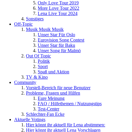
Only Love Tour 2019
More Love Tour 2022
Lena Live Tour 2024
Sonstiges
Off-Topic
Musik Musik Musik
Unser Star Für Oslo
Eurovision Song Contest
Unser Star für Baku
Unser Song für Malmö
Out Of Topic
Politik
Sport
Spaß und Aktion
TV & Kino
Community
Vorstell-Bereich für neue Benutzer
Probleme, Fragen und Hilfen
Eure Meinung
FAQ / Hilfethemen / Nutzungstips
Test-Center
Schlechter-Fan Ecke
Aktuelle Votings
Hier könnt ihr aktuell für Lena abstimmen:
Hier könnt ihr aktuell Lena Vorschlagen