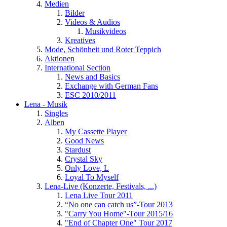
Medien
Bilder
Videos & Audios
Musikvideos
Kreatives
Mode, Schönheit und Roter Teppich
Aktionen
International Section
News and Basics
Exchange with German Fans
ESC 2010/2011
Lena - Musik
Singles
Alben
My Cassette Player
Good News
Stardust
Crystal Sky
Only Love, L
Loyal To Myself
Lena-Live (Konzerte, Festivals, ...)
Lena Live Tour 2011
“No one can catch us”-Tour 2013
"Carry You Home"-Tour 2015/16
"End of Chapter One" Tour 2017