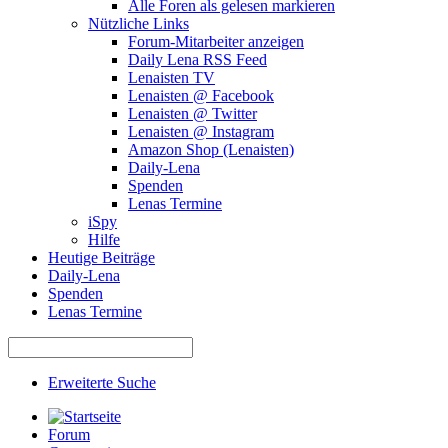
Alle Foren als gelesen markieren
Nützliche Links
Forum-Mitarbeiter anzeigen
Daily Lena RSS Feed
Lenaisten TV
Lenaisten @ Facebook
Lenaisten @ Twitter
Lenaisten @ Instagram
Amazon Shop (Lenaisten)
Daily-Lena
Spenden
Lenas Termine
iSpy
Hilfe
Heutige Beiträge
Daily-Lena
Spenden
Lenas Termine
Erweiterte Suche
Forum