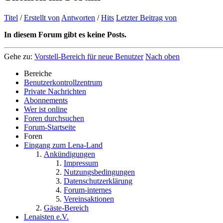
Titel
/
Erstellt von
Antworten
/
Hits
Letzter Beitrag von
In diesem Forum gibt es keine Posts.
Gehe zu:
Vorstell-Bereich für neue Benutzer
Nach oben
Bereiche
Benutzerkontrollzentrum
Private Nachrichten
Abonnements
Wer ist online
Foren durchsuchen
Forum-Startseite
Foren
Eingang zum Lena-Land
Ankündigungen
Impressum
Nutzungsbedingungen
Datenschutzerklärung
Forum-internes
Vereinsaktionen
Gäste-Bereich
Lenaisten e.V.