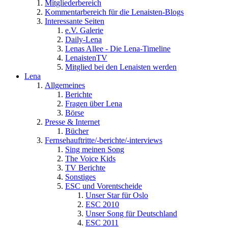
Mitgliederbereich
Kommentarbereich für die Lenaisten-Blogs
Interessante Seiten
e.V. Galerie
Daily-Lena
Lenas Allee - Die Lena-Timeline
LenaistenTV
Mitglied bei den Lenaisten werden
Lena
Allgemeines
Berichte
Fragen über Lena
Börse
Presse & Internet
Bücher
Fernsehauftritte/-berichte/-interviews
Sing meinen Song
The Voice Kids
TV Berichte
Sonstiges
ESC und Vorentscheide
Unser Star für Oslo
ESC 2010
Unser Song für Deutschland
ESC 2011