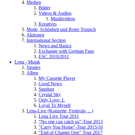
Medien
Bilder
Videos & Audios
Musikvideos
Kreatives
Mode, Schönheit und Roter Teppich
Aktionen
International Section
News and Basics
Exchange with German Fans
ESC 2010/2011
Lena - Musik
Singles
Alben
My Cassette Player
Good News
Stardust
Crystal Sky
Only Love, L
Loyal To Myself
Lena-Live (Konzerte, Festivals, ...)
Lena Live Tour 2011
“No one can catch us”-Tour 2013
"Carry You Home"-Tour 2015/16
"End of Chapter One" Tour 2017