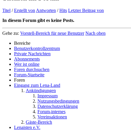
Titel
/
Erstellt von
Antworten
/
Hits
Letzter Beitrag von
In diesem Forum gibt es keine Posts.
Gehe zu:
Vorstell-Bereich für neue Benutzer
Nach oben
Bereiche
Benutzerkontrollzentrum
Private Nachrichten
Abonnements
Wer ist online
Foren durchsuchen
Forum-Startseite
Foren
Eingang zum Lena-Land
Ankündigungen
Impressum
Nutzungsbedingungen
Datenschutzerklärung
Forum-internes
Vereinsaktionen
Gäste-Bereich
Lenaisten e.V.