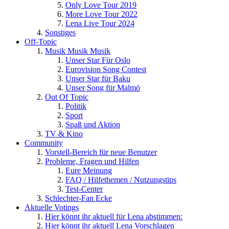
Only Love Tour 2019
More Love Tour 2022
Lena Live Tour 2024
Sonstiges
Off-Topic
Musik Musik Musik
Unser Star Für Oslo
Eurovision Song Contest
Unser Star für Baku
Unser Song für Malmö
Out Of Topic
Politik
Sport
Spaß und Aktion
TV & Kino
Community
Vorstell-Bereich für neue Benutzer
Probleme, Fragen und Hilfen
Eure Meinung
FAQ / Hilfethemen / Nutzungstips
Test-Center
Schlechter-Fan Ecke
Aktuelle Votings
Hier könnt ihr aktuell für Lena abstimmen:
Hier könnt ihr aktuell Lena Vorschlagen