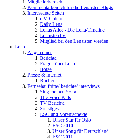
Mitgliederbereich
Kommentarbereich für die Lenaisten-Blogs
Interessante Seiten
e.V. Galerie
Daily-Lena
Lenas Allee - Die Lena-Timeline
LenaistenTV
Mitglied bei den Lenaisten werden
Lena
Allgemeines
Berichte
Fragen über Lena
Börse
Presse & Internet
Bücher
Fernsehauftritte/-berichte/-interviews
Sing meinen Song
The Voice Kids
TV Berichte
Sonstiges
ESC und Vorentscheide
Unser Star für Oslo
ESC 2010
Unser Song für Deutschland
ESC 2011