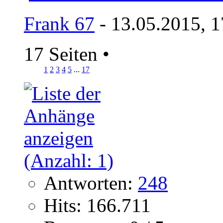
Frank 67
- 13.05.2015, 1
17 Seiten
•
1
2
3
4
5
...
17
Antworten:
248
Hits: 166.711