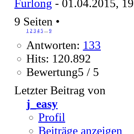
Furlong
- 01.04.2015, 1
9 Seiten
•
1
2
3
4
5
...
9
Antworten:
133
Hits: 120.892
Bewertung5 / 5
Letzter Beitrag von
j_easy
Profil
Beiträge anzeigen