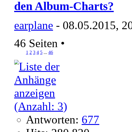
den Album-Charts?
earplane
- 08.05.2015, 2
46 Seiten
•
1
2
3
4
5
...
46
Antworten:
677