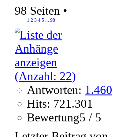
98 Seiten
•
1
2
3
4
5
...
98
Antworten:
1.460
Hits: 721.301
Bewertung5 / 5
Letzter Beitrag von