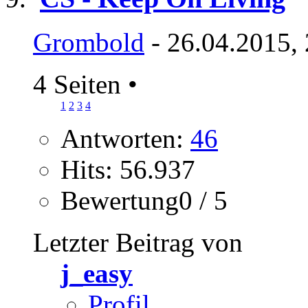
Grombold
- 26.04.2015,
4 Seiten
•
1
2
3
4
Antworten:
46
Hits: 56.937
Bewertung0 / 5
Letzter Beitrag von
j_easy
Profil