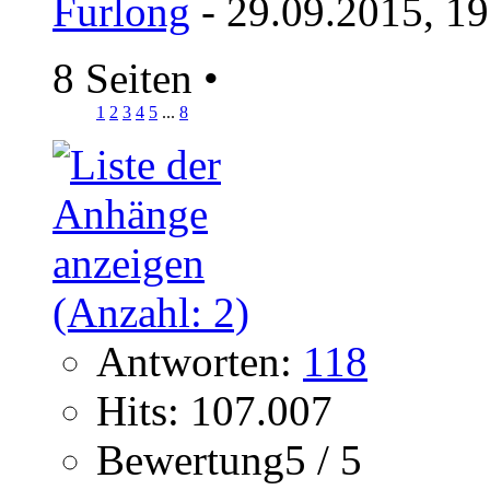
Furlong
- 29.09.2015, 1
8 Seiten
•
1
2
3
4
5
...
8
Antworten:
118
Hits: 107.007
Bewertung5 / 5