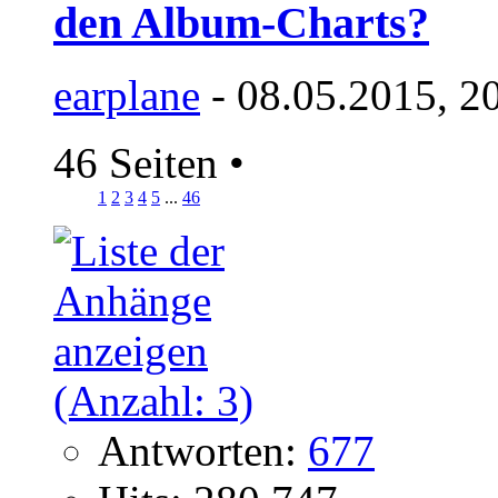
den Album-Charts?
earplane
- 08.05.2015, 2
46 Seiten
•
1
2
3
4
5
...
46
Antworten:
677