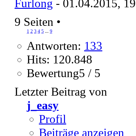
Furlong
- 01.04.2015, 1
9 Seiten
•
1
2
3
4
5
...
9
Antworten:
133
Hits: 120.848
Bewertung5 / 5
Letzter Beitrag von
j_easy
Profil
Beiträge anzeigen