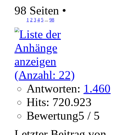
98 Seiten
•
1
2
3
4
5
...
98
Antworten:
1.460
Hits: 720.923
Bewertung5 / 5
Letzter Beitrag von