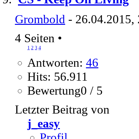
Grombold
- 26.04.2015,
4 Seiten
•
1
2
3
4
Antworten:
46
Hits: 56.911
Bewertung0 / 5
Letzter Beitrag von
j_easy
Profil