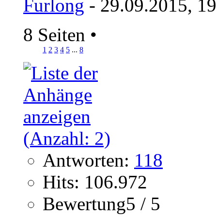
Furlong
- 29.09.2015, 1
8 Seiten
•
1
2
3
4
5
...
8
Antworten:
118
Hits: 106.972
Bewertung5 / 5