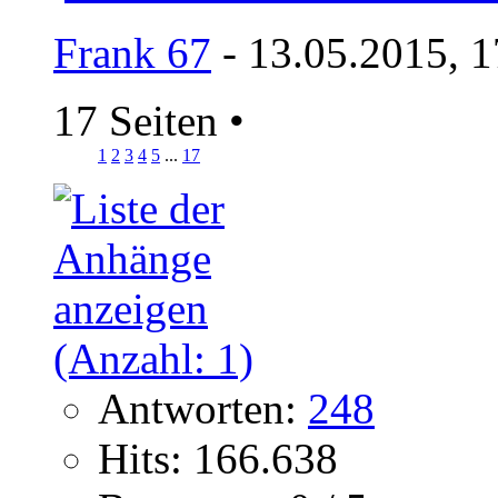
Frank 67
- 13.05.2015, 1
17 Seiten
•
1
2
3
4
5
...
17
Antworten:
248
Hits: 166.638