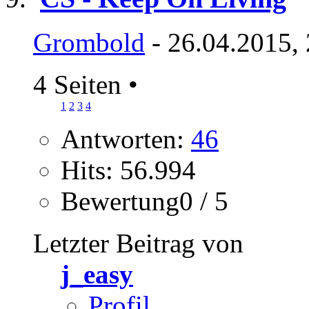
Grombold
- 26.04.2015,
4 Seiten
•
1
2
3
4
Antworten:
46
Hits: 56.994
Bewertung0 / 5
Letzter Beitrag von
j_easy
Profil