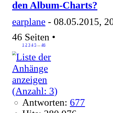
den Album-Charts?
earplane
- 08.05.2015, 2
46 Seiten
•
1
2
3
4
5
...
46
Antworten:
677