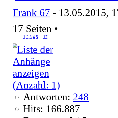
Frank 67
- 13.05.2015, 1
17 Seiten
•
1
2
3
4
5
...
17
Antworten:
248
Hits: 166.887