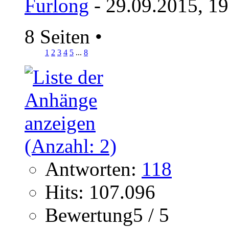
Furlong
- 29.09.2015, 1
8 Seiten
•
1
2
3
4
5
...
8
Antworten:
118
Hits: 107.096
Bewertung5 / 5