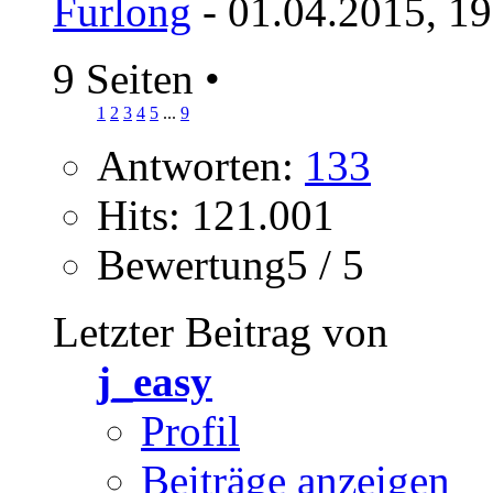
Furlong
- 01.04.2015, 1
9 Seiten
•
1
2
3
4
5
...
9
Antworten:
133
Hits: 121.001
Bewertung5 / 5
Letzter Beitrag von
j_easy
Profil
Beiträge anzeigen