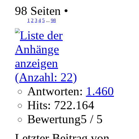
98 Seiten
•
1
2
3
4
5
...
98
Antworten:
1.460
Hits: 722.164
Bewertung5 / 5
Letzter Beitrag von