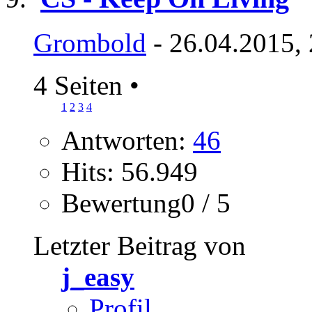
Grombold
- 26.04.2015,
4 Seiten
•
1
2
3
4
Antworten:
46
Hits: 56.949
Bewertung0 / 5
Letzter Beitrag von
j_easy
Profil