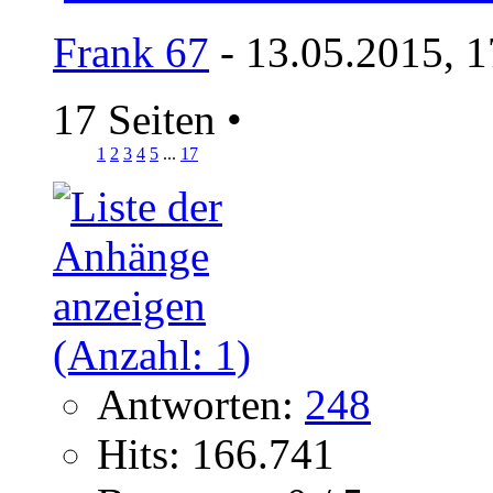
Frank 67
- 13.05.2015, 1
17 Seiten
•
1
2
3
4
5
...
17
Antworten:
248
Hits: 166.741