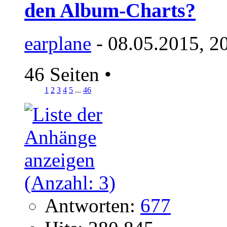
den Album-Charts?
earplane
- 08.05.2015, 2
46 Seiten
•
1
2
3
4
5
...
46
Antworten:
677