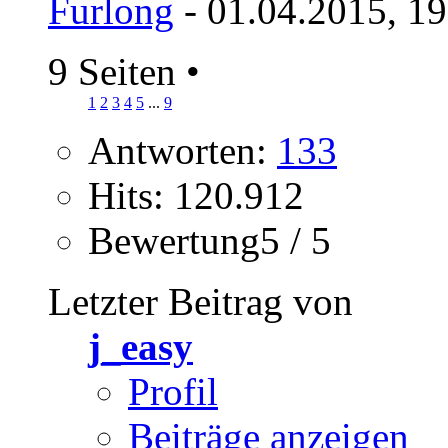
Furlong
- 01.04.2015, 1
9 Seiten
•
1
2
3
4
5
...
9
Antworten:
133
Hits: 120.912
Bewertung5 / 5
Letzter Beitrag von
j_easy
Profil
Beiträge anzeigen