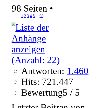
98 Seiten
•
1
2
3
4
5
...
98
Antworten:
1.460
Hits: 721.447
Bewertung5 / 5
Letzter Beitrag von