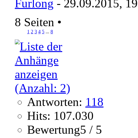
Furlong
- 29.09.2015, 1
8 Seiten
•
1
2
3
4
5
...
8
Antworten:
118
Hits: 107.030
Bewertung5 / 5