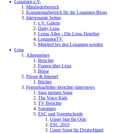
Lenaisten e.V.
Mitgliederbereich
Kommentarbereich für die Lenaisten-Blogs
Interessante Seiten
e.V. Galerie
Daily-Lena
Lenas Allee - Die Lena-Timeline
LenaistenTV
Mitglied bei den Lenaisten werden
Lena
Allgemeines
Berichte
Fragen über Lena
Börse
Presse & Internet
Bücher
Fernsehauftritte/-berichte/-interviews
Sing meinen Song
The Voice Kids
TV Berichte
Sonstiges
ESC und Vorentscheide
Unser Star für Oslo
ESC 2010
Unser Song für Deutschland