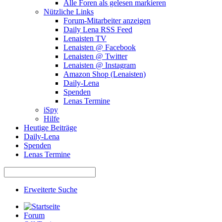
Alle Foren als gelesen markieren
Nützliche Links
Forum-Mitarbeiter anzeigen
Daily Lena RSS Feed
Lenaisten TV
Lenaisten @ Facebook
Lenaisten @ Twitter
Lenaisten @ Instagram
Amazon Shop (Lenaisten)
Daily-Lena
Spenden
Lenas Termine
iSpy
Hilfe
Heutige Beiträge
Daily-Lena
Spenden
Lenas Termine
Erweiterte Suche
Forum