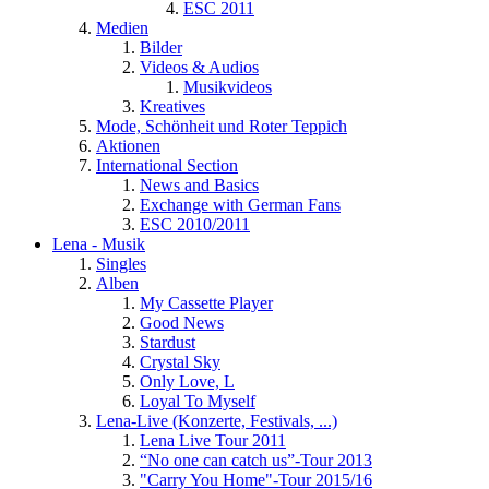
ESC 2011
Medien
Bilder
Videos & Audios
Musikvideos
Kreatives
Mode, Schönheit und Roter Teppich
Aktionen
International Section
News and Basics
Exchange with German Fans
ESC 2010/2011
Lena - Musik
Singles
Alben
My Cassette Player
Good News
Stardust
Crystal Sky
Only Love, L
Loyal To Myself
Lena-Live (Konzerte, Festivals, ...)
Lena Live Tour 2011
“No one can catch us”-Tour 2013
"Carry You Home"-Tour 2015/16