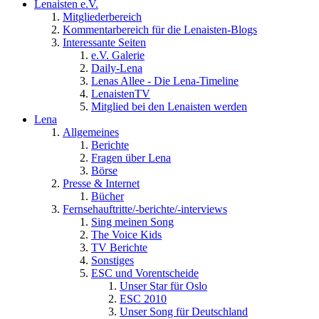
Lenaisten e.V.
Mitgliederbereich
Kommentarbereich für die Lenaisten-Blogs
Interessante Seiten
e.V. Galerie
Daily-Lena
Lenas Allee - Die Lena-Timeline
LenaistenTV
Mitglied bei den Lenaisten werden
Lena
Allgemeines
Berichte
Fragen über Lena
Börse
Presse & Internet
Bücher
Fernsehauftritte/-berichte/-interviews
Sing meinen Song
The Voice Kids
TV Berichte
Sonstiges
ESC und Vorentscheide
Unser Star für Oslo
ESC 2010
Unser Song für Deutschland