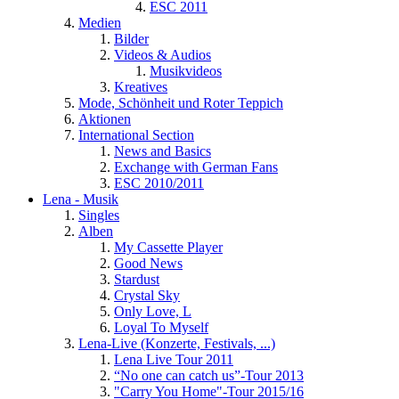
ESC 2011
Medien
Bilder
Videos & Audios
Musikvideos
Kreatives
Mode, Schönheit und Roter Teppich
Aktionen
International Section
News and Basics
Exchange with German Fans
ESC 2010/2011
Lena - Musik
Singles
Alben
My Cassette Player
Good News
Stardust
Crystal Sky
Only Love, L
Loyal To Myself
Lena-Live (Konzerte, Festivals, ...)
Lena Live Tour 2011
“No one can catch us”-Tour 2013
"Carry You Home"-Tour 2015/16