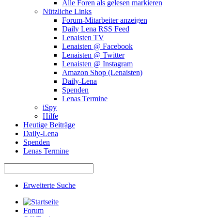
Alle Foren als gelesen markieren
Nützliche Links
Forum-Mitarbeiter anzeigen
Daily Lena RSS Feed
Lenaisten TV
Lenaisten @ Facebook
Lenaisten @ Twitter
Lenaisten @ Instagram
Amazon Shop (Lenaisten)
Daily-Lena
Spenden
Lenas Termine
iSpy
Hilfe
Heutige Beiträge
Daily-Lena
Spenden
Lenas Termine
Erweiterte Suche
Forum