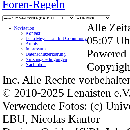
Foren-Regeln
Alle Zeit
Navigation
Kontakt
05:07
Uh
Lena Meyer-Landrut Community
Archiv
Impressum
Powered
Datenschutzerklärung
Nutzungsbedingungen
Copyrigh
Nach oben
Inc. Alle Rechte vorbehalte
© 2010-2025 Lenaisten e.V
Verwendete Fotos: (c) Uni
EBU, Nicolas Kantor