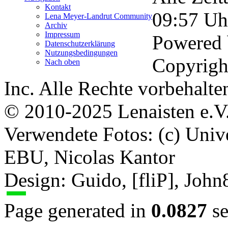
Kontakt
09:57
Uh
Lena Meyer-Landrut Community
Archiv
Impressum
Powered
Datenschutzerklärung
Nutzungsbedingungen
Copyrigh
Nach oben
Inc. Alle Rechte vorbehalte
© 2010-2025 Lenaisten e.V
Verwendete Fotos: (c) Uni
EBU, Nicolas Kantor
Design: Guido, [fliP], Joh
Page generated in
0.0827
se