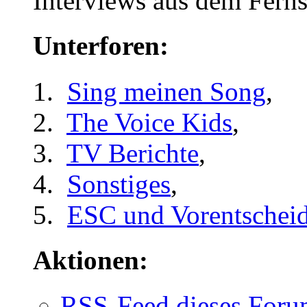
Interviews aus dem Ferns
Unterforen:
Sing meinen Song
,
The Voice Kids
,
TV Berichte
,
Sonstiges
,
ESC und Vorentschei
Aktionen:
RSS-Feed dieses Foru