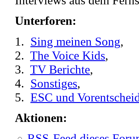
Interviews aus dem Ferns
Unterforen:
Sing meinen Song
,
The Voice Kids
,
TV Berichte
,
Sonstiges
,
ESC und Vorentschei
Aktionen:
RSS-Feed dieses Foru