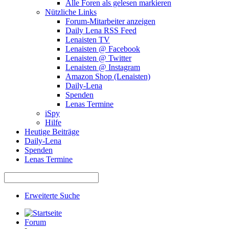
Alle Foren als gelesen markieren
Nützliche Links
Forum-Mitarbeiter anzeigen
Daily Lena RSS Feed
Lenaisten TV
Lenaisten @ Facebook
Lenaisten @ Twitter
Lenaisten @ Instagram
Amazon Shop (Lenaisten)
Daily-Lena
Spenden
Lenas Termine
iSpy
Hilfe
Heutige Beiträge
Daily-Lena
Spenden
Lenas Termine
Erweiterte Suche
Forum