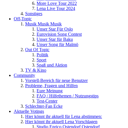
More Love Tour 2022
Lena Live Tour 2024
Sonstiges
Off-Topic
Musik Musik Musik
Unser Star Für Oslo
Eurovision Song Contest
Unser Star für Baku
Unser Song für Malmö
Out Of Topic
Politik
Sport
Spaß und Aktion
TV & Kino
Community
Vorstell-Bereich für neue Benutzer
Probleme, Fragen und Hilfen
Eure Meinung
FAQ / Hilfethemen / Nutzungstips
Test-Center
Schlechter-Fan Ecke
Aktuelle Votings
Hier könnt ihr aktuell für Lena abstimmen:
Hier könnt ihr aktuell Lena Vorschlagen
Studio Enrico Ostendorf Ostendorf