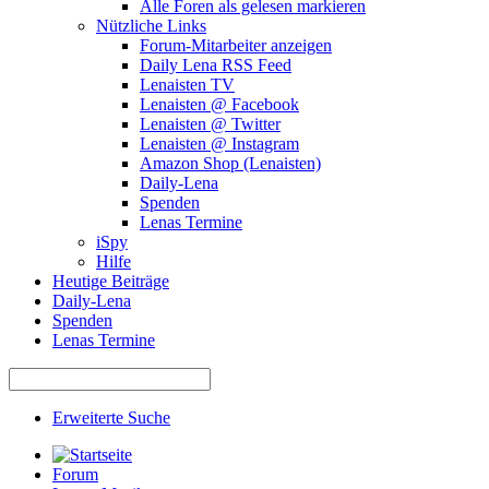
Alle Foren als gelesen markieren
Nützliche Links
Forum-Mitarbeiter anzeigen
Daily Lena RSS Feed
Lenaisten TV
Lenaisten @ Facebook
Lenaisten @ Twitter
Lenaisten @ Instagram
Amazon Shop (Lenaisten)
Daily-Lena
Spenden
Lenas Termine
iSpy
Hilfe
Heutige Beiträge
Daily-Lena
Spenden
Lenas Termine
Erweiterte Suche
Forum