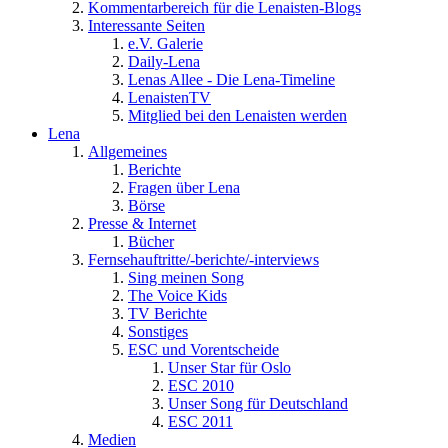
Kommentarbereich für die Lenaisten-Blogs
Interessante Seiten
e.V. Galerie
Daily-Lena
Lenas Allee - Die Lena-Timeline
LenaistenTV
Mitglied bei den Lenaisten werden
Lena
Allgemeines
Berichte
Fragen über Lena
Börse
Presse & Internet
Bücher
Fernsehauftritte/-berichte/-interviews
Sing meinen Song
The Voice Kids
TV Berichte
Sonstiges
ESC und Vorentscheide
Unser Star für Oslo
ESC 2010
Unser Song für Deutschland
ESC 2011
Medien