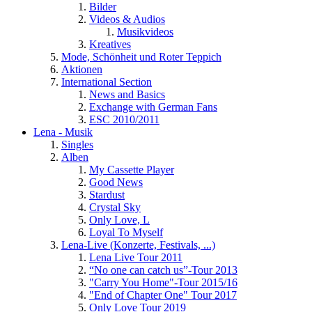
Bilder
Videos & Audios
Musikvideos
Kreatives
Mode, Schönheit und Roter Teppich
Aktionen
International Section
News and Basics
Exchange with German Fans
ESC 2010/2011
Lena - Musik
Singles
Alben
My Cassette Player
Good News
Stardust
Crystal Sky
Only Love, L
Loyal To Myself
Lena-Live (Konzerte, Festivals, ...)
Lena Live Tour 2011
“No one can catch us”-Tour 2013
"Carry You Home"-Tour 2015/16
"End of Chapter One" Tour 2017
Only Love Tour 2019