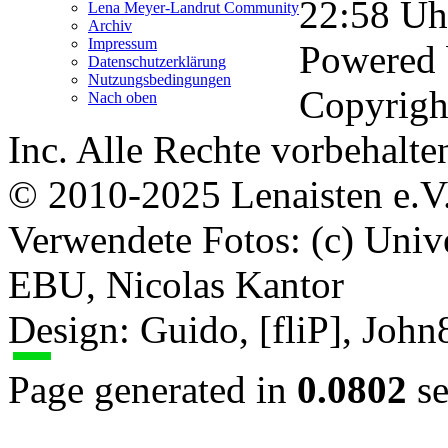
22:58
Uh
Lena Meyer-Landrut Community
Archiv
Impressum
Powered
Datenschutzerklärung
Nutzungsbedingungen
Copyrigh
Nach oben
Inc. Alle Rechte vorbehalte
© 2010-2025 Lenaisten e.V
Verwendete Fotos: (c) Uni
EBU, Nicolas Kantor
Design: Guido, [fliP], Joh
Page generated in
0.0802
se