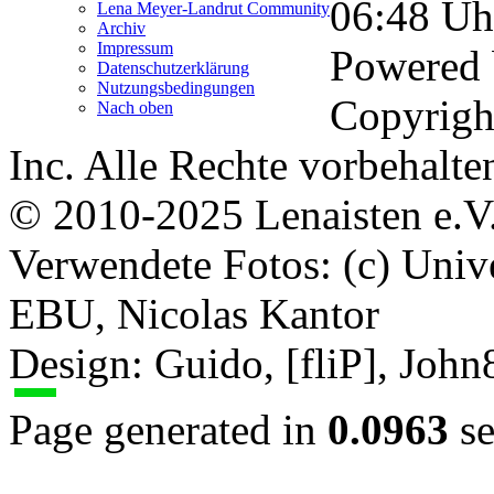
06:48
Uh
Lena Meyer-Landrut Community
Archiv
Impressum
Powered
Datenschutzerklärung
Nutzungsbedingungen
Copyrigh
Nach oben
Inc. Alle Rechte vorbehalte
© 2010-2025 Lenaisten e.V
Verwendete Fotos: (c) Uni
EBU, Nicolas Kantor
Design: Guido, [fliP], Joh
Page generated in
0.0963
se