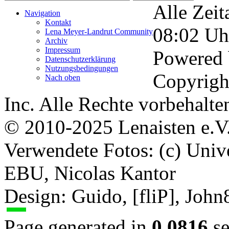
Alle Zeit
Navigation
Kontakt
08:02
Uh
Lena Meyer-Landrut Community
Archiv
Impressum
Powered
Datenschutzerklärung
Nutzungsbedingungen
Copyrigh
Nach oben
Inc. Alle Rechte vorbehalte
© 2010-2025 Lenaisten e.V
Verwendete Fotos: (c) Uni
EBU, Nicolas Kantor
Design: Guido, [fliP], Joh
Page generated in
0.0816
se