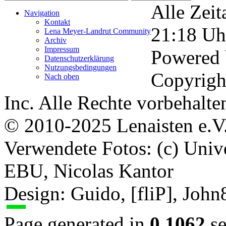
Alle Zeit
Navigation
Kontakt
21:18
Uh
Lena Meyer-Landrut Community
Archiv
Impressum
Powered
Datenschutzerklärung
Nutzungsbedingungen
Copyrigh
Nach oben
Inc. Alle Rechte vorbehalte
© 2010-2025 Lenaisten e.V
Verwendete Fotos: (c) Uni
EBU, Nicolas Kantor
Design: Guido, [fliP], Joh
Page generated in
0.1062
se