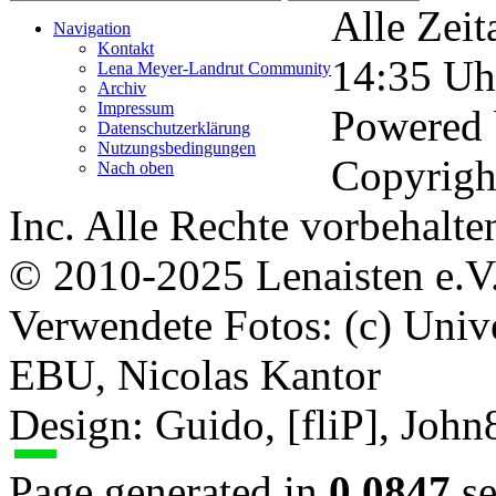
Alle Zeit
Navigation
Kontakt
14:35
Uh
Lena Meyer-Landrut Community
Archiv
Impressum
Powered
Datenschutzerklärung
Nutzungsbedingungen
Copyrigh
Nach oben
Inc. Alle Rechte vorbehalte
© 2010-2025 Lenaisten e.V
Verwendete Fotos: (c) Uni
EBU, Nicolas Kantor
Design: Guido, [fliP], Joh
Page generated in
0.0847
se