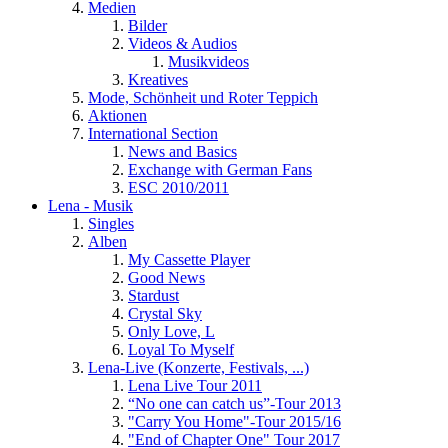
Medien
Bilder
Videos & Audios
Musikvideos
Kreatives
Mode, Schönheit und Roter Teppich
Aktionen
International Section
News and Basics
Exchange with German Fans
ESC 2010/2011
Lena - Musik
Singles
Alben
My Cassette Player
Good News
Stardust
Crystal Sky
Only Love, L
Loyal To Myself
Lena-Live (Konzerte, Festivals, ...)
Lena Live Tour 2011
“No one can catch us”-Tour 2013
"Carry You Home"-Tour 2015/16
"End of Chapter One" Tour 2017