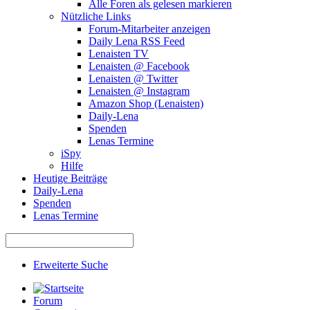
Alle Foren als gelesen markieren
Nützliche Links
Forum-Mitarbeiter anzeigen
Daily Lena RSS Feed
Lenaisten TV
Lenaisten @ Facebook
Lenaisten @ Twitter
Lenaisten @ Instagram
Amazon Shop (Lenaisten)
Daily-Lena
Spenden
Lenas Termine
iSpy
Hilfe
Heutige Beiträge
Daily-Lena
Spenden
Lenas Termine
Erweiterte Suche
Forum