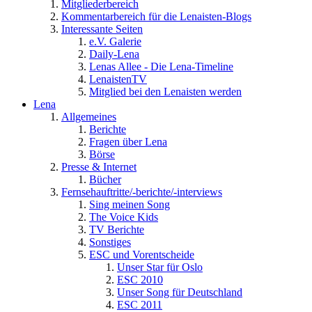
Mitgliederbereich
Kommentarbereich für die Lenaisten-Blogs
Interessante Seiten
e.V. Galerie
Daily-Lena
Lenas Allee - Die Lena-Timeline
LenaistenTV
Mitglied bei den Lenaisten werden
Lena
Allgemeines
Berichte
Fragen über Lena
Börse
Presse & Internet
Bücher
Fernsehauftritte/-berichte/-interviews
Sing meinen Song
The Voice Kids
TV Berichte
Sonstiges
ESC und Vorentscheide
Unser Star für Oslo
ESC 2010
Unser Song für Deutschland
ESC 2011