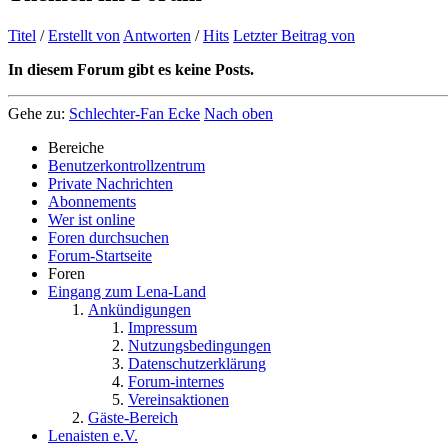
Titel
/
Erstellt von
Antworten
/
Hits
Letzter Beitrag von
In diesem Forum gibt es keine Posts.
Gehe zu:
Schlechter-Fan Ecke
Nach oben
Bereiche
Benutzerkontrollzentrum
Private Nachrichten
Abonnements
Wer ist online
Foren durchsuchen
Forum-Startseite
Foren
Eingang zum Lena-Land
Ankündigungen
Impressum
Nutzungsbedingungen
Datenschutzerklärung
Forum-internes
Vereinsaktionen
Gäste-Bereich
Lenaisten e.V.