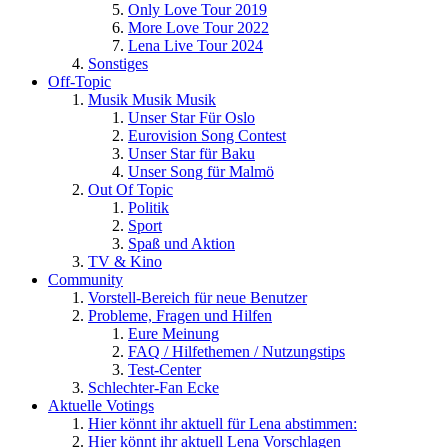
Only Love Tour 2019
More Love Tour 2022
Lena Live Tour 2024
Sonstiges
Off-Topic
Musik Musik Musik
Unser Star Für Oslo
Eurovision Song Contest
Unser Star für Baku
Unser Song für Malmö
Out Of Topic
Politik
Sport
Spaß und Aktion
TV & Kino
Community
Vorstell-Bereich für neue Benutzer
Probleme, Fragen und Hilfen
Eure Meinung
FAQ / Hilfethemen / Nutzungstips
Test-Center
Schlechter-Fan Ecke
Aktuelle Votings
Hier könnt ihr aktuell für Lena abstimmen:
Hier könnt ihr aktuell Lena Vorschlagen