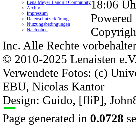
18:06
Uh
Lena Meyer-Landrut Community
Archiv
Impressum
Powered
Datenschutzerklärung
Nutzungsbedingungen
Copyrigh
Nach oben
Inc. Alle Rechte vorbehalte
© 2010-2025 Lenaisten e.V
Verwendete Fotos: (c) Uni
EBU, Nicolas Kantor
Design: Guido, [fliP], Joh
Page generated in
0.0728
se