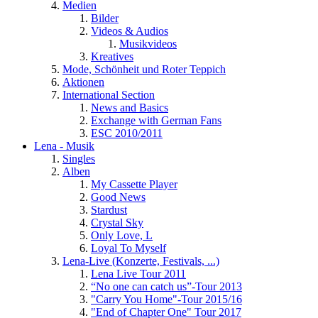
Medien
Bilder
Videos & Audios
Musikvideos
Kreatives
Mode, Schönheit und Roter Teppich
Aktionen
International Section
News and Basics
Exchange with German Fans
ESC 2010/2011
Lena - Musik
Singles
Alben
My Cassette Player
Good News
Stardust
Crystal Sky
Only Love, L
Loyal To Myself
Lena-Live (Konzerte, Festivals, ...)
Lena Live Tour 2011
“No one can catch us”-Tour 2013
"Carry You Home"-Tour 2015/16
"End of Chapter One" Tour 2017