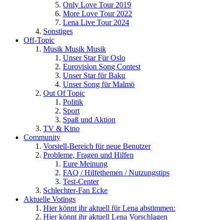
Only Love Tour 2019
More Love Tour 2022
Lena Live Tour 2024
Sonstiges
Off-Topic
Musik Musik Musik
Unser Star Für Oslo
Eurovision Song Contest
Unser Star für Baku
Unser Song für Malmö
Out Of Topic
Politik
Sport
Spaß und Aktion
TV & Kino
Community
Vorstell-Bereich für neue Benutzer
Probleme, Fragen und Hilfen
Eure Meinung
FAQ / Hilfethemen / Nutzungstips
Test-Center
Schlechter-Fan Ecke
Aktuelle Votings
Hier könnt ihr aktuell für Lena abstimmen:
Hier könnt ihr aktuell Lena Vorschlagen