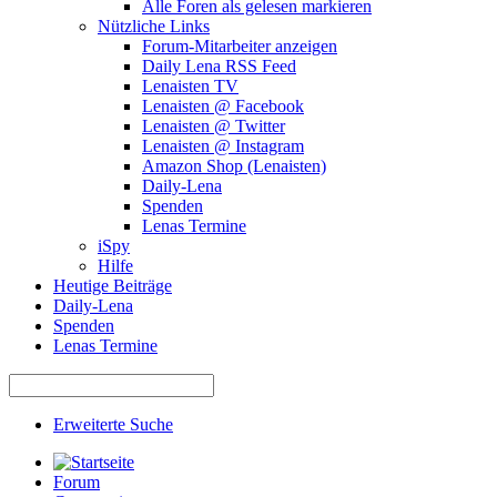
Alle Foren als gelesen markieren
Nützliche Links
Forum-Mitarbeiter anzeigen
Daily Lena RSS Feed
Lenaisten TV
Lenaisten @ Facebook
Lenaisten @ Twitter
Lenaisten @ Instagram
Amazon Shop (Lenaisten)
Daily-Lena
Spenden
Lenas Termine
iSpy
Hilfe
Heutige Beiträge
Daily-Lena
Spenden
Lenas Termine
Erweiterte Suche
Forum