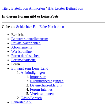
Titel
/
Erstellt von
Antworten
/
Hits
Letzter Beitrag von
In diesem Forum gibt es keine Posts.
Gehe zu:
Schlechter-Fan Ecke
Nach oben
Bereiche
Benutzerkontrollzentrum
Private Nachrichten
Abonnements
Wer ist online
Foren durchsuchen
Forum-Startseite
Foren
Eingang zum Lena-Land
Ankündigungen
Impressum
Nutzungsbedingungen
Datenschutzerklärung
Forum-internes
Vereinsaktionen
Gäste-Bereich
Lenaisten e.V.