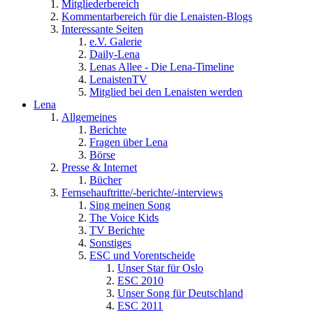
Mitgliederbereich
Kommentarbereich für die Lenaisten-Blogs
Interessante Seiten
e.V. Galerie
Daily-Lena
Lenas Allee - Die Lena-Timeline
LenaistenTV
Mitglied bei den Lenaisten werden
Lena
Allgemeines
Berichte
Fragen über Lena
Börse
Presse & Internet
Bücher
Fernsehauftritte/-berichte/-interviews
Sing meinen Song
The Voice Kids
TV Berichte
Sonstiges
ESC und Vorentscheide
Unser Star für Oslo
ESC 2010
Unser Song für Deutschland
ESC 2011