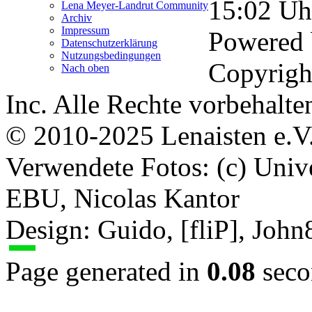
15:02
Uh
Lena Meyer-Landrut Community
Archiv
Impressum
Powered
Datenschutzerklärung
Nutzungsbedingungen
Copyrigh
Nach oben
Inc. Alle Rechte vorbehalte
© 2010-2025 Lenaisten e.V
Verwendete Fotos: (c) Uni
EBU, Nicolas Kantor
Design: Guido, [fliP], Joh
Page generated in
0.08
seco