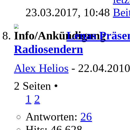
23.03.2017,
10:48
Lenas Präse
Radiosendern
Alex Helios
- 22.04.2010
2 Seiten
•
1
2
Antworten:
26
Hits: 46.628