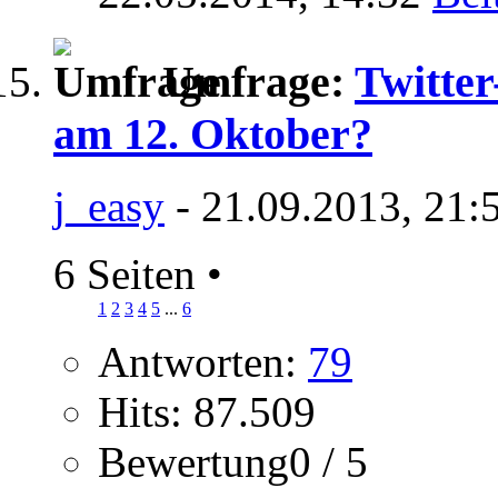
Umfrage:
Twitte
am 12. Oktober?
j_easy
- 21.09.2013, 21:
6 Seiten
•
1
2
3
4
5
...
6
Antworten:
79
Hits: 87.509
Bewertung0 / 5