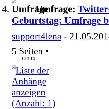
Umfrage:
Twitter
Geburtstag: Umfrage bi
support4lena
- 21.05.201
5 Seiten
•
1
2
3
4
5