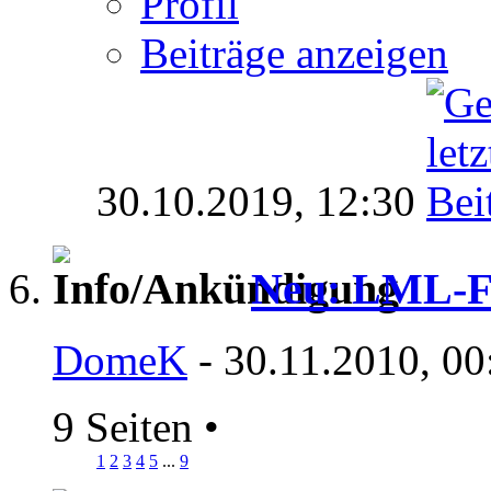
Profil
Beiträge anzeigen
30.10.2019,
12:30
Neu: LML-F
DomeK
- 30.11.2010, 00
9 Seiten
•
1
2
3
4
5
...
9