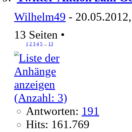
Wilhelm49
- 20.05.2012,
13 Seiten
•
1
2
3
4
5
...
13
Antworten:
191
Hits: 161.769