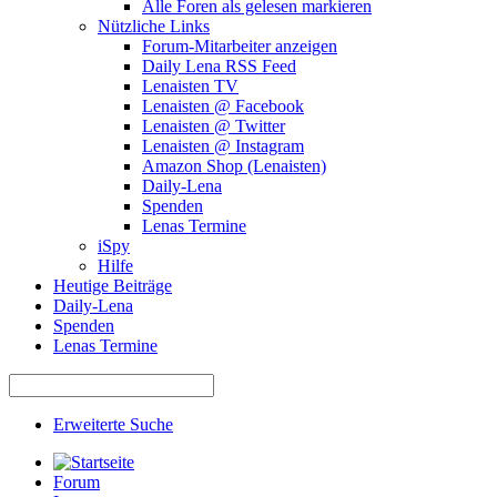
Alle Foren als gelesen markieren
Nützliche Links
Forum-Mitarbeiter anzeigen
Daily Lena RSS Feed
Lenaisten TV
Lenaisten @ Facebook
Lenaisten @ Twitter
Lenaisten @ Instagram
Amazon Shop (Lenaisten)
Daily-Lena
Spenden
Lenas Termine
iSpy
Hilfe
Heutige Beiträge
Daily-Lena
Spenden
Lenas Termine
Erweiterte Suche
Forum