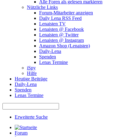
Alle Foren als gelesen markieren
Nützliche Links
Forum-Mitarbeiter anzeigen
Daily Lena RSS Feed
Lenaisten TV
Lenaisten @ Facebook
Lenaisten @ Twitter
Lenaisten @ Instagram
Amazon Shop (Lenaisten)
Daily-Lena
Spenden
Lenas Termine
iSpy
Hilfe
Heutige Beiträge
Daily-Lena
Spenden
Lenas Termine
Erweiterte Suche
Forum