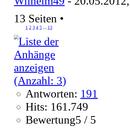
Wilhelm49
- 20.05.2012,
13 Seiten
•
1
2
3
4
5
...
13
Antworten:
191
Hits: 161.749
Bewertung5 / 5