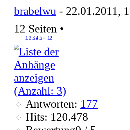
brabelwu
- 22.01.2011, 
12 Seiten
•
1
2
3
4
5
...
12
Antworten:
177
Hits: 120.478
Bewertung0 / 5