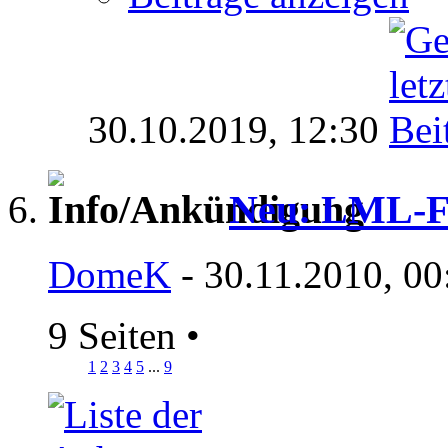
30.10.2019,
12:30
Neu: LML-F
DomeK
- 30.11.2010, 00
9 Seiten
•
1
2
3
4
5
...
9