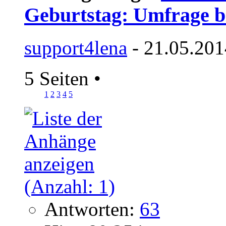
Geburtstag: Umfrage bi
support4lena
- 21.05.201
5 Seiten
•
1
2
3
4
5
Antworten:
63