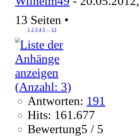
Wilhelm49
- 20.05.2012,
13 Seiten
•
1
2
3
4
5
...
13
Antworten:
191
Hits: 161.677
Bewertung5 / 5