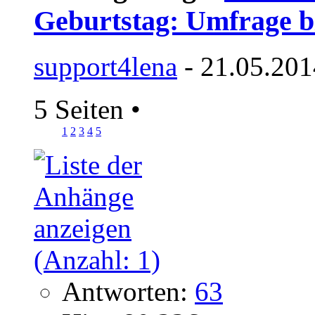
Geburtstag: Umfrage bi
support4lena
- 21.05.201
5 Seiten
•
1
2
3
4
5
Antworten:
63