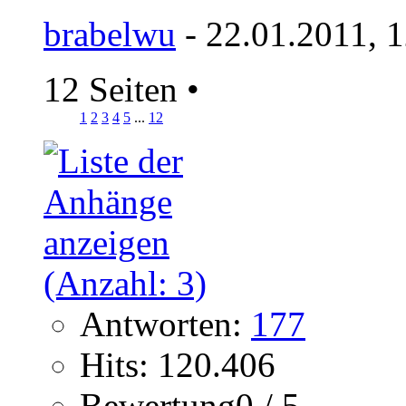
brabelwu
- 22.01.2011, 
12 Seiten
•
1
2
3
4
5
...
12
Antworten:
177
Hits: 120.406
Bewertung0 / 5