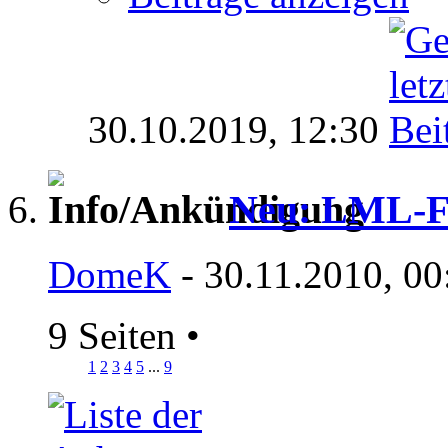
30.10.2019,
12:30
Neu: LML-F
DomeK
- 30.11.2010, 00
9 Seiten
•
1
2
3
4
5
...
9