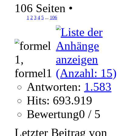
106 Seiten
•
1
2
3
4
5
...
106
Antworten:
1.583
Hits: 693.919
Bewertung0 / 5
Letzter Beitrag von