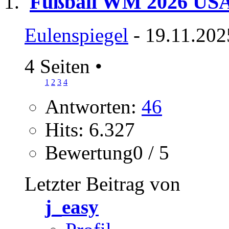
Fußball WM 2026 US
Eulenspiegel
- 19.11.202
4 Seiten
•
1
2
3
4
Antworten:
46
Hits: 6.327
Bewertung0 / 5
Letzter Beitrag von
j_easy