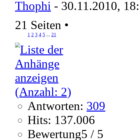
Thophi
- 30.11.2010, 18
21 Seiten
•
1
2
3
4
5
...
21
Antworten:
309
Hits: 137.006
Bewertung5 / 5