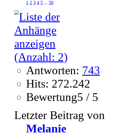
1
2
3
4
5
...
50
Antworten:
743
Hits: 272.242
Bewertung5 / 5
Letzter Beitrag von
Melanie