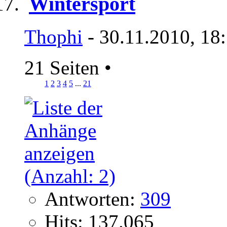
Wintersport
Thophi
- 30.11.2010, 18
21 Seiten
•
1
2
3
4
5
...
21
Antworten:
309
Hits: 137.065