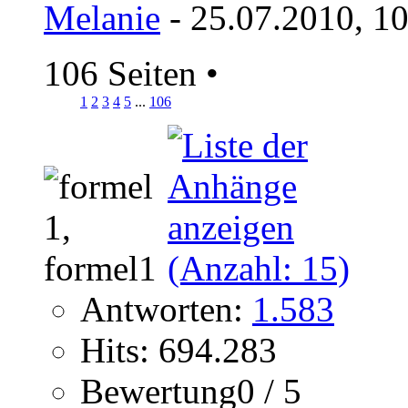
Melanie
- 25.07.2010, 1
106 Seiten
•
1
2
3
4
5
...
106
Antworten:
1.583
Hits: 694.283
Bewertung0 / 5