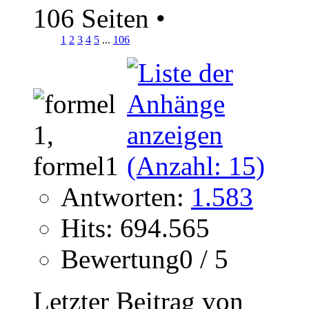
106 Seiten
•
1
2
3
4
5
...
106
Antworten:
1.583
Hits: 694.565
Bewertung0 / 5
Letzter Beitrag von