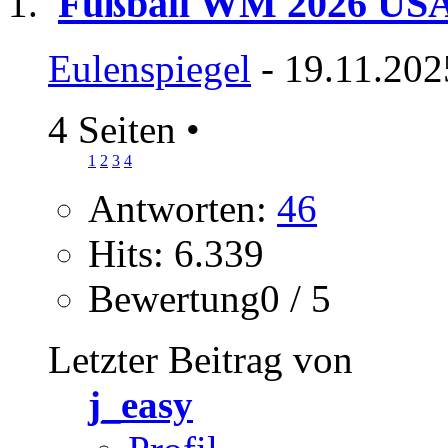
Fußball WM 2026 US
Eulenspiegel
- 19.11.202
4 Seiten
•
1
2
3
4
Antworten:
46
Hits: 6.339
Bewertung0 / 5
Letzter Beitrag von
j_easy