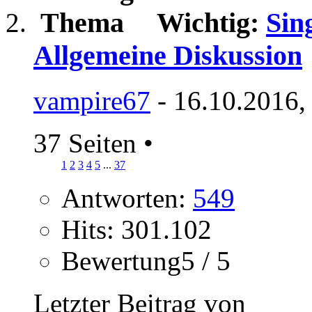
Wichtig:
Sin
Allgemeine Diskussion
vampire67
- 16.10.2016,
37 Seiten
•
1
2
3
4
5
...
37
Antworten:
549
Hits: 301.102
Bewertung5 / 5
Letzter Beitrag von