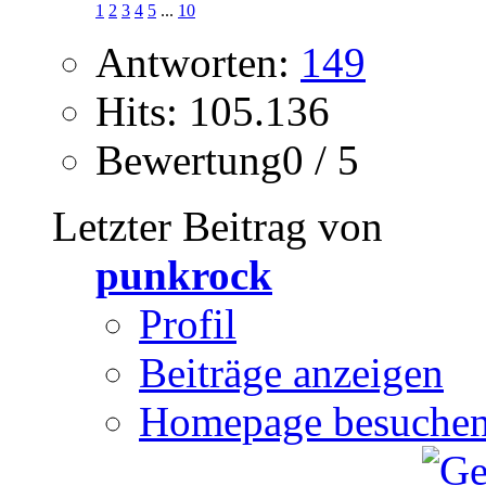
1
2
3
4
5
...
10
Antworten:
149
Hits: 105.136
Bewertung0 / 5
Letzter Beitrag von
punkrock
Profil
Beiträge anzeigen
Homepage besuche