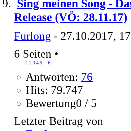
Sing meinen Song - Da
Release (VÖ: 28.11.17)
Furlong
- 27.10.2017, 1
6 Seiten
•
1
2
3
4
5
...
6
Antworten:
76
Hits: 79.747
Bewertung0 / 5
Letzter Beitrag von