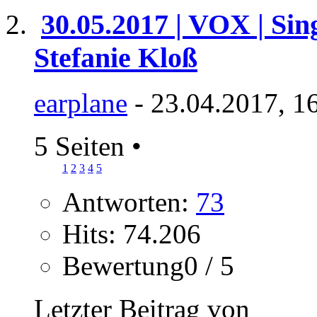
30.05.2017 | VOX | Sin
Stefanie Kloß
earplane
- 23.04.2017, 1
5 Seiten
•
1
2
3
4
5
Antworten:
73
Hits: 74.206
Bewertung0 / 5
Letzter Beitrag von