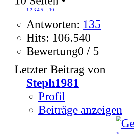
10 Seiten
•
1
2
3
4
5
...
10
Antworten:
135
Hits: 106.540
Bewertung0 / 5
Letzter Beitrag von
Steph1981
Profil
Beiträge anzeigen