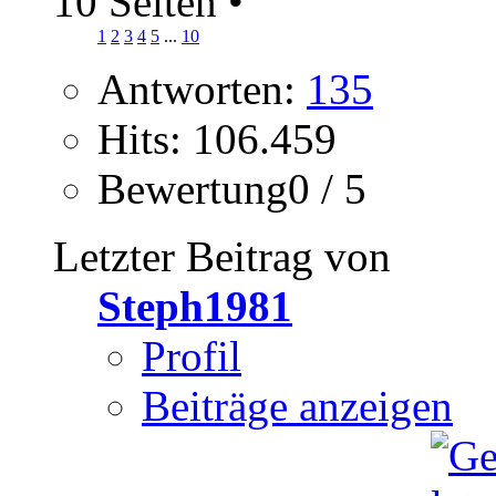
10 Seiten
•
1
2
3
4
5
...
10
Antworten:
135
Hits: 106.459
Bewertung0 / 5
Letzter Beitrag von
Steph1981
Profil
Beiträge anzeigen