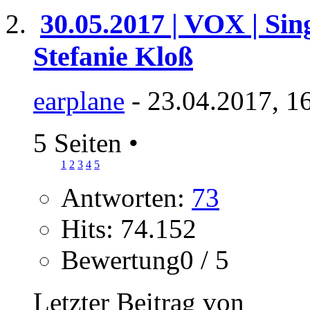
30.05.2017 | VOX | Sin
Stefanie Kloß
earplane
- 23.04.2017, 1
5 Seiten
•
1
2
3
4
5
Antworten:
73
Hits: 74.152
Bewertung0 / 5
Letzter Beitrag von