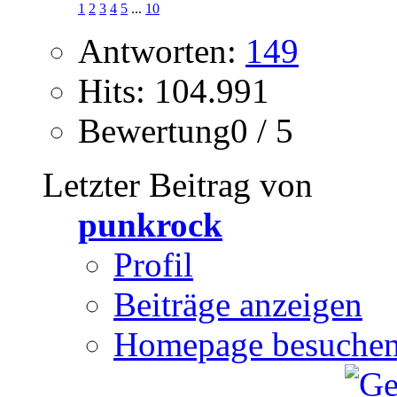
1
2
3
4
5
...
10
Antworten:
149
Hits: 104.991
Bewertung0 / 5
Letzter Beitrag von
punkrock
Profil
Beiträge anzeigen
Homepage besuche