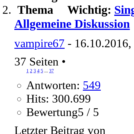
Wichtig:
Sin
Allgemeine Diskussion
vampire67
- 16.10.2016,
37 Seiten
•
1
2
3
4
5
...
37
Antworten:
549
Hits: 300.699
Bewertung5 / 5
Letzter Beitrag von