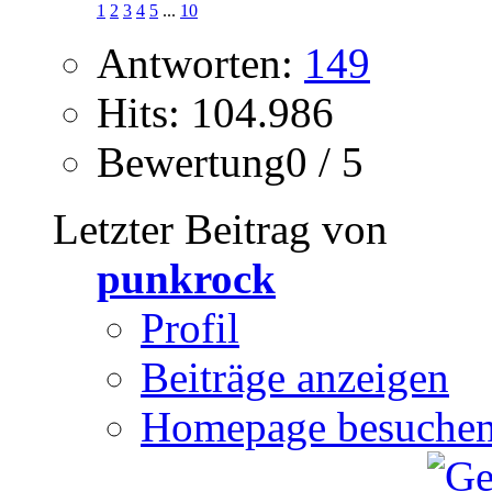
1
2
3
4
5
...
10
Antworten:
149
Hits: 104.986
Bewertung0 / 5
Letzter Beitrag von
punkrock
Profil
Beiträge anzeigen
Homepage besuche