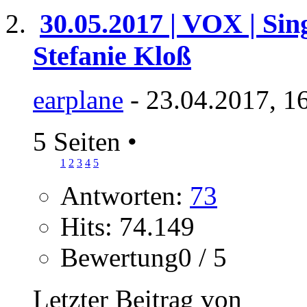
30.05.2017 | VOX | Sin
Stefanie Kloß
earplane
- 23.04.2017, 1
5 Seiten
•
1
2
3
4
5
Antworten:
73
Hits: 74.149
Bewertung0 / 5
Letzter Beitrag von