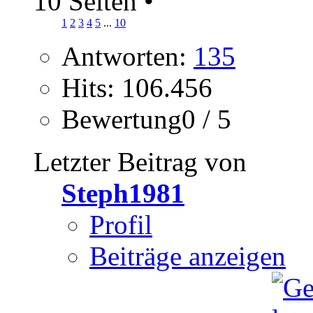
10 Seiten
•
1
2
3
4
5
...
10
Antworten:
135
Hits: 106.456
Bewertung0 / 5
Letzter Beitrag von
Steph1981
Profil
Beiträge anzeigen