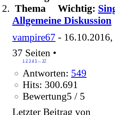
Wichtig:
Sin
Allgemeine Diskussion
vampire67
- 16.10.2016,
37 Seiten
•
1
2
3
4
5
...
37
Antworten:
549
Hits: 300.691
Bewertung5 / 5
Letzter Beitrag von