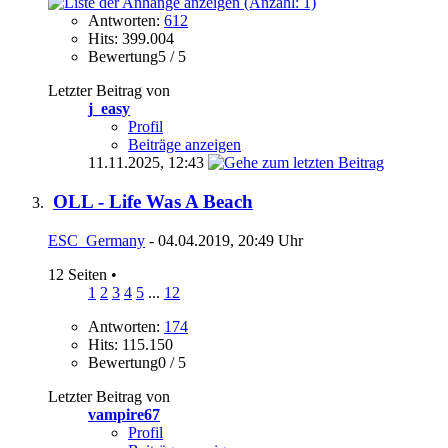
Antworten:
612
Hits: 399.004
Bewertung5 / 5
Letzter Beitrag von
j_easy
Profil
Beiträge anzeigen
11.11.2025,
12:43
OLL - Life Was A Beach
ESC_Germany
- 04.04.2019, 20:49 Uhr
12 Seiten
•
1
2
3
4
5
...
12
Antworten:
174
Hits: 115.150
Bewertung0 / 5
Letzter Beitrag von
vampire67
Profil