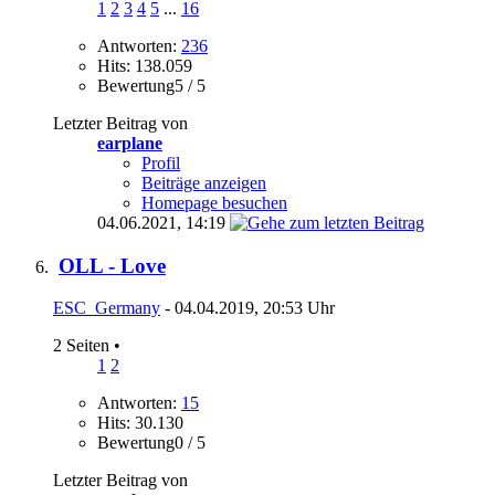
1
2
3
4
5
...
16
Antworten:
236
Hits: 138.059
Bewertung5 / 5
Letzter Beitrag von
earplane
Profil
Beiträge anzeigen
Homepage besuchen
04.06.2021,
14:19
OLL - Love
ESC_Germany
- 04.04.2019, 20:53 Uhr
2 Seiten
•
1
2
Antworten:
15
Hits: 30.130
Bewertung0 / 5
Letzter Beitrag von