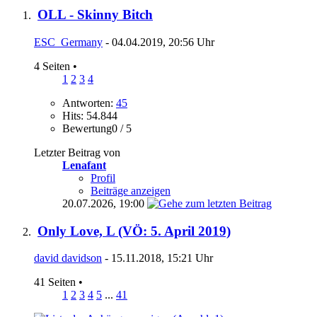
OLL - Skinny Bitch
ESC_Germany
- 04.04.2019, 20:56 Uhr
4 Seiten
•
1
2
3
4
Antworten:
45
Hits: 54.844
Bewertung0 / 5
Letzter Beitrag von
Lenafant
Profil
Beiträge anzeigen
20.07.2026,
19:00
Only Love, L (VÖ: 5. April 2019)
david davidson
- 15.11.2018, 15:21 Uhr
41 Seiten
•
1
2
3
4
5
...
41