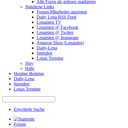
Alle Foren als gelesen markieren
Nützliche Links
Forum-Mitarbeiter anzeigen
Daily Lena RSS Feed
Lenaisten TV
Lenaisten @ Facebook
Lenaisten @ Twitter
Lenaisten @ Instagram
Amazon Shop (Lenaisten)
Daily-Lena
Spenden
Lenas Termine
iSpy
Hilfe
Heutige Beiträge
Daily-Lena
Spenden
Lenas Termine
Erweiterte Suche
Forum