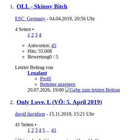
OLL - Skinny Bitch
ESC_Germany
- 04.04.2019, 20:56 Uhr
4 Seiten
•
1
2
3
4
Antworten:
45
Hits: 55.008
Bewertung0 / 5
Letzter Beitrag von
Lenafant
Profil
Beiträge anzeigen
20.07.2026,
19:00
Only Love, L (VÖ: 5. April 2019)
david davidson
- 15.11.2018, 15:21 Uhr
41 Seiten
•
1
2
3
4
5
...
41