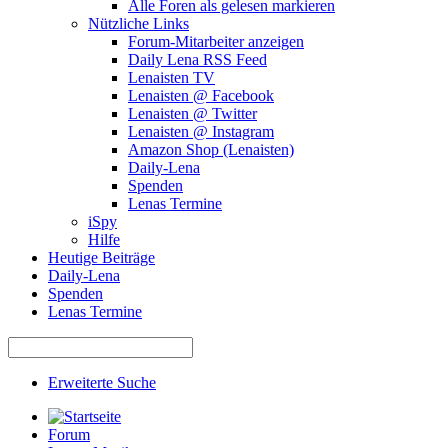
Alle Foren als gelesen markieren
Nützliche Links
Forum-Mitarbeiter anzeigen
Daily Lena RSS Feed
Lenaisten TV
Lenaisten @ Facebook
Lenaisten @ Twitter
Lenaisten @ Instagram
Amazon Shop (Lenaisten)
Daily-Lena
Spenden
Lenas Termine
iSpy
Hilfe
Heutige Beiträge
Daily-Lena
Spenden
Lenas Termine
Erweiterte Suche
Forum