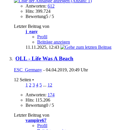
Antworten:
612
Hits: 399.724
Bewertung5 / 5
Letzter Beitrag von
j_easy
Profil
Beiträge anzeigen
11.11.2025,
12:43
OLL - Life Was A Beach
ESC_Germany
- 04.04.2019, 20:49 Uhr
12 Seiten
•
1
2
3
4
5
...
12
Antworten:
174
Hits: 115.206
Bewertung0 / 5
Letzter Beitrag von
vampire67
Profil