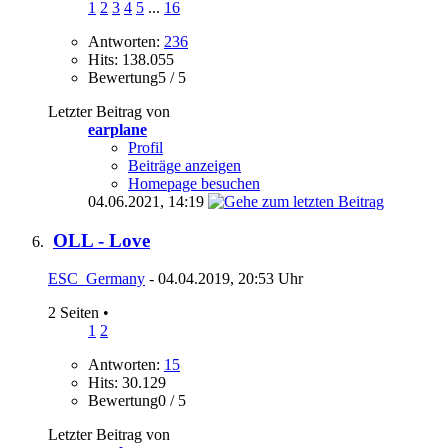
1
2
3
4
5
...
16
Antworten:
236
Hits: 138.055
Bewertung5 / 5
Letzter Beitrag von
earplane
Profil
Beiträge anzeigen
Homepage besuchen
04.06.2021,
14:19
OLL - Love
ESC_Germany
- 04.04.2019, 20:53 Uhr
2 Seiten
•
1
2
Antworten:
15
Hits: 30.129
Bewertung0 / 5
Letzter Beitrag von