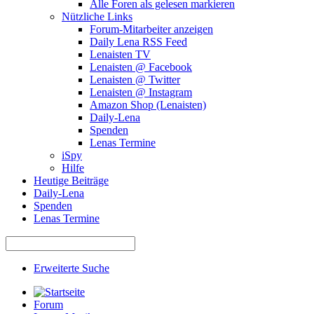
Alle Foren als gelesen markieren
Nützliche Links
Forum-Mitarbeiter anzeigen
Daily Lena RSS Feed
Lenaisten TV
Lenaisten @ Facebook
Lenaisten @ Twitter
Lenaisten @ Instagram
Amazon Shop (Lenaisten)
Daily-Lena
Spenden
Lenas Termine
iSpy
Hilfe
Heutige Beiträge
Daily-Lena
Spenden
Lenas Termine
Erweiterte Suche
Forum