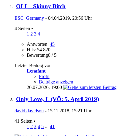
OLL - Skinny Bitch
ESC_Germany
- 04.04.2019, 20:56 Uhr
4 Seiten
•
1
2
3
4
Antworten:
45
Hits: 54.820
Bewertung0 / 5
Letzter Beitrag von
Lenafant
Profil
Beiträge anzeigen
20.07.2026,
19:00
Only Love, L (VÖ: 5. April 2019)
david davidson
- 15.11.2018, 15:21 Uhr
41 Seiten
•
1
2
3
4
5
...
41