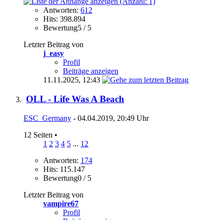
Antworten:
612
Hits: 398.894
Bewertung5 / 5
Letzter Beitrag von
j_easy
Profil
Beiträge anzeigen
11.11.2025,
12:43
OLL - Life Was A Beach
ESC_Germany
- 04.04.2019, 20:49 Uhr
12 Seiten
•
1
2
3
4
5
...
12
Antworten:
174
Hits: 115.147
Bewertung0 / 5
Letzter Beitrag von
vampire67
Profil