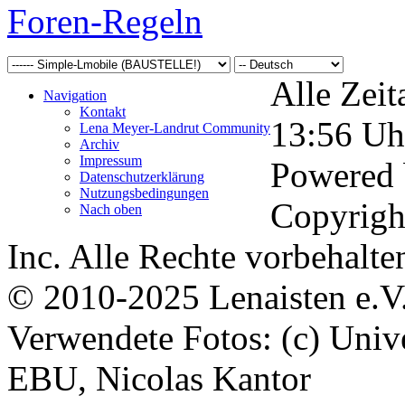
Foren-Regeln
Alle Zeit
Navigation
Kontakt
13:56
Uh
Lena Meyer-Landrut Community
Archiv
Impressum
Powered
Datenschutzerklärung
Nutzungsbedingungen
Copyrigh
Nach oben
Inc. Alle Rechte vorbehalte
© 2010-2025 Lenaisten e.V
Verwendete Fotos: (c) Uni
EBU, Nicolas Kantor