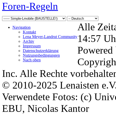
Foren-Regeln
Alle Zeit
Navigation
Kontakt
14:57
Uh
Lena Meyer-Landrut Community
Archiv
Impressum
Powered
Datenschutzerklärung
Nutzungsbedingungen
Copyrigh
Nach oben
Inc. Alle Rechte vorbehalte
© 2010-2025 Lenaisten e.V
Verwendete Fotos: (c) Uni
EBU, Nicolas Kantor