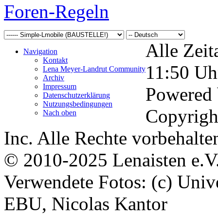
Foren-Regeln
Alle Zeit
Navigation
Kontakt
11:50
Uh
Lena Meyer-Landrut Community
Archiv
Impressum
Powered
Datenschutzerklärung
Nutzungsbedingungen
Copyrigh
Nach oben
Inc. Alle Rechte vorbehalte
© 2010-2025 Lenaisten e.V
Verwendete Fotos: (c) Uni
EBU, Nicolas Kantor