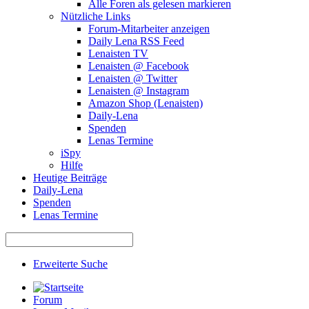
Alle Foren als gelesen markieren
Nützliche Links
Forum-Mitarbeiter anzeigen
Daily Lena RSS Feed
Lenaisten TV
Lenaisten @ Facebook
Lenaisten @ Twitter
Lenaisten @ Instagram
Amazon Shop (Lenaisten)
Daily-Lena
Spenden
Lenas Termine
iSpy
Hilfe
Heutige Beiträge
Daily-Lena
Spenden
Lenas Termine
Erweiterte Suche
Forum