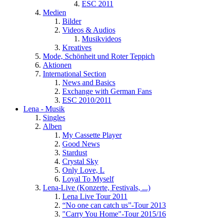
ESC 2011
Medien
Bilder
Videos & Audios
Musikvideos
Kreatives
Mode, Schönheit und Roter Teppich
Aktionen
International Section
News and Basics
Exchange with German Fans
ESC 2010/2011
Lena - Musik
Singles
Alben
My Cassette Player
Good News
Stardust
Crystal Sky
Only Love, L
Loyal To Myself
Lena-Live (Konzerte, Festivals, ...)
Lena Live Tour 2011
“No one can catch us”-Tour 2013
"Carry You Home"-Tour 2015/16