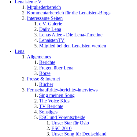
Lenaisten e.V.
Mitgliederbereich
Kommentarbereich für die Lenaisten-Blogs
Interessante Seiten
e.V. Galerie
Daily-Lena
Lenas Allee - Die Lena-Timeline
LenaistenTV
Mitglied bei den Lenaisten werden
Lena
Allgemeines
Berichte
Fragen über Lena
Börse
Presse & Internet
Bücher
Fernsehauftritte/-berichte/-interviews
Sing meinen Song
The Voice Kids
TV Berichte
Sonstiges
ESC und Vorentscheide
Unser Star für Oslo
ESC 2010
Unser Song für Deutschland