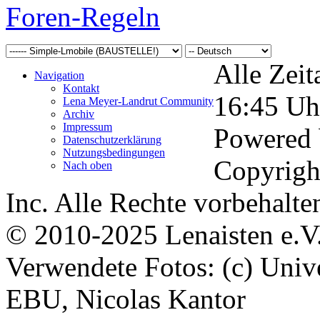
Foren-Regeln
Alle Zeit
Navigation
Kontakt
16:45
Uh
Lena Meyer-Landrut Community
Archiv
Impressum
Powered
Datenschutzerklärung
Nutzungsbedingungen
Copyrigh
Nach oben
Inc. Alle Rechte vorbehalte
© 2010-2025 Lenaisten e.V
Verwendete Fotos: (c) Uni
EBU, Nicolas Kantor