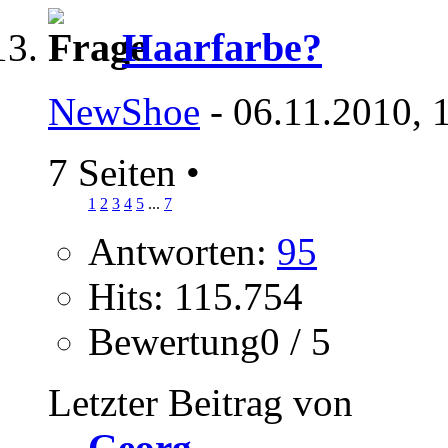
Haarfarbe?
NewShoe
- 06.11.2010, 
7 Seiten
•
1
2
3
4
5
...
7
Antworten:
95
Hits: 115.754
Bewertung0 / 5
Letzter Beitrag von
Georg