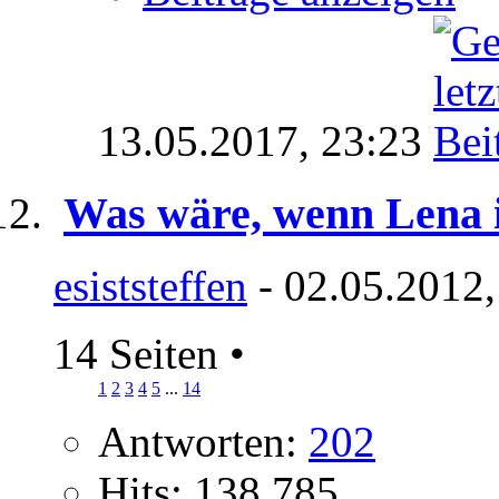
13.05.2017,
23:23
Was wäre, wenn Lena 
esiststeffen
- 02.05.2012,
14 Seiten
•
1
2
3
4
5
...
14
Antworten:
202
Hits: 138.785