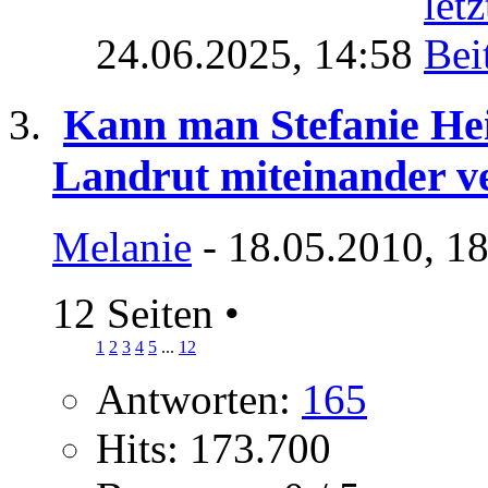
24.06.2025,
14:58
Kann man Stefanie H
Landrut miteinander v
Melanie
- 18.05.2010, 1
12 Seiten
•
1
2
3
4
5
...
12
Antworten:
165
Hits: 173.700