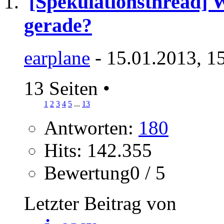
[Spekulationsthread] 
gerade?
earplane
- 15.01.2013, 1
13 Seiten
•
1
2
3
4
5
...
13
Antworten:
180
Hits: 142.355
Bewertung0 / 5
Letzter Beitrag von