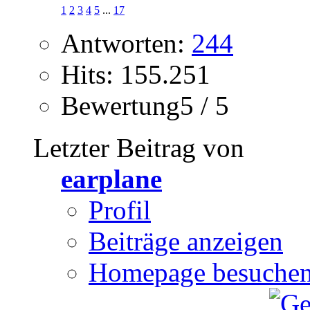
1
2
3
4
5
...
17
Antworten:
244
Hits: 155.251
Bewertung5 / 5
Letzter Beitrag von
earplane
Profil
Beiträge anzeigen
Homepage besuche