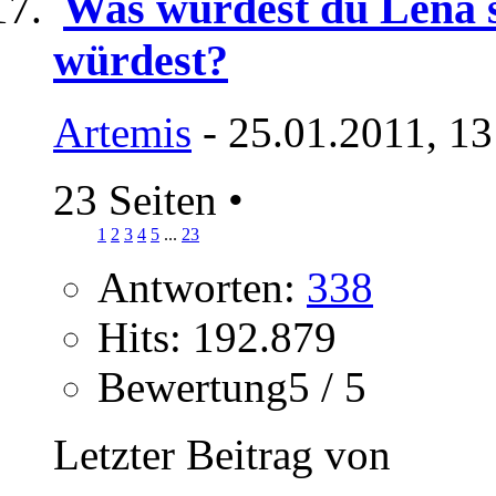
Was würdest du Lena s
würdest?
Artemis
- 25.01.2011, 13
23 Seiten
•
1
2
3
4
5
...
23
Antworten:
338
Hits: 192.879
Bewertung5 / 5
Letzter Beitrag von