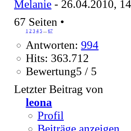
Melanie
- 26.04.2010, 1
67 Seiten
•
1
2
3
4
5
...
67
Antworten:
994
Hits: 363.712
Bewertung5 / 5
Letzter Beitrag von
leona
Profil
Beiträge anzeigen