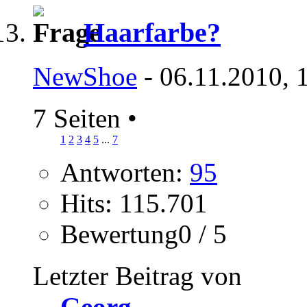
Haarfarbe?
NewShoe
- 06.11.2010, 
7 Seiten
•
1
2
3
4
5
...
7
Antworten:
95
Hits: 115.701
Bewertung0 / 5
Letzter Beitrag von
Georg