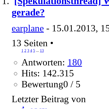
[Spekulationsthread] 
gerade?
earplane
- 15.01.2013, 1
13 Seiten
•
1
2
3
4
5
...
13
Antworten:
180
Hits: 142.315
Bewertung0 / 5
Letzter Beitrag von