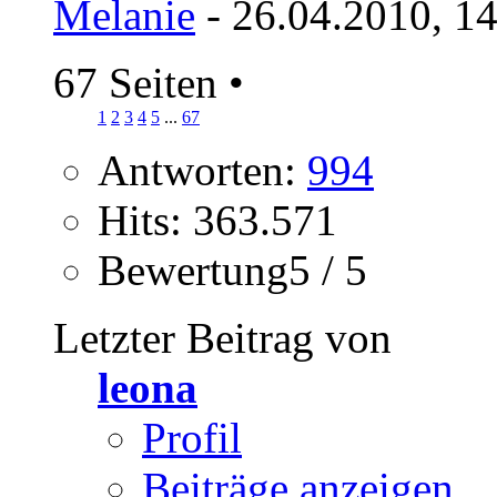
Melanie
- 26.04.2010, 1
67 Seiten
•
1
2
3
4
5
...
67
Antworten:
994
Hits: 363.571
Bewertung5 / 5
Letzter Beitrag von
leona
Profil
Beiträge anzeigen