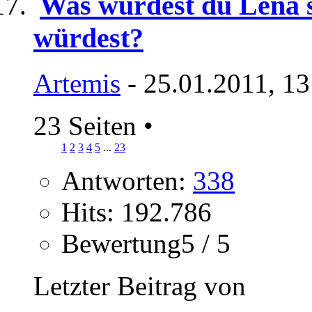
Was würdest du Lena s
würdest?
Artemis
- 25.01.2011, 13
23 Seiten
•
1
2
3
4
5
...
23
Antworten:
338
Hits: 192.786
Bewertung5 / 5
Letzter Beitrag von