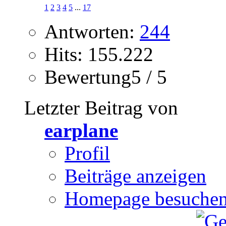
1
2
3
4
5
...
17
Antworten:
244
Hits: 155.222
Bewertung5 / 5
Letzter Beitrag von
earplane
Profil
Beiträge anzeigen
Homepage besuche