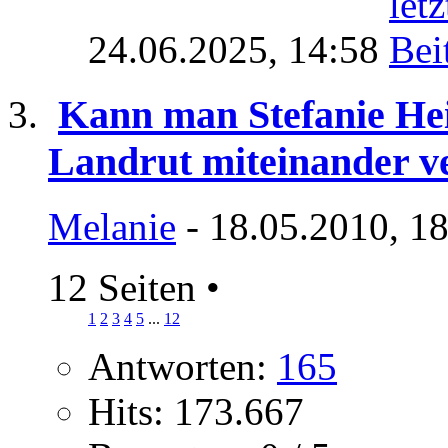
24.06.2025,
14:58
Kann man Stefanie H
Landrut miteinander v
Melanie
- 18.05.2010, 1
12 Seiten
•
1
2
3
4
5
...
12
Antworten:
165
Hits: 173.667