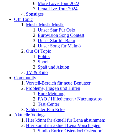
More Love Tour 2022
Lena Live Tour 2024
Sonstiges
Off-Topic
Musik Musik Musik
Unser Star Für Oslo
Eurovision Song Contest
Unser Star für Baku
Unser Song für Malmö
Out Of Topic
Politik
Sport
Spaß und Aktion
TV & Kino
Community
Vorstell-Bereich für neue Benutzer
Probleme, Fragen und Hilfen
Eure Meinung
FAQ / Hilfethemen / Nutzungstips
Test-Center
Schlechter-Fan Ecke
Aktuelle Votings
Hier könnt ihr aktuell für Lena abstimmen:
Hier könnt ihr aktuell Lena Vorschlagen
Studio Enrico Ostendorf Ostendorf