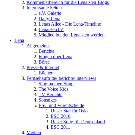
Kommentarbereich für die Lenaisten-Blogs
Interessante Seiten
e.V. Galerie
Daily-Lena
Lenas Allee - Die Lena-Timeline
LenaistenTV
Mitglied bei den Lenaisten werden
Lena
Allgemeines
Berichte
Fragen über Lena
Börse
Presse & Internet
Bücher
Fernsehauftritte/-berichte/-interviews
Sing meinen Song
The Voice Kids
TV Berichte
Sonstiges
ESC und Vorentscheide
Unser Star für Oslo
ESC 2010
Unser Song für Deutschland
ESC 2011
Medien