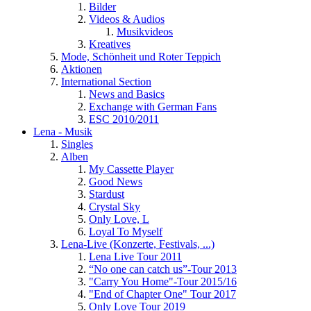
Bilder
Videos & Audios
Musikvideos
Kreatives
Mode, Schönheit und Roter Teppich
Aktionen
International Section
News and Basics
Exchange with German Fans
ESC 2010/2011
Lena - Musik
Singles
Alben
My Cassette Player
Good News
Stardust
Crystal Sky
Only Love, L
Loyal To Myself
Lena-Live (Konzerte, Festivals, ...)
Lena Live Tour 2011
“No one can catch us”-Tour 2013
"Carry You Home"-Tour 2015/16
"End of Chapter One" Tour 2017
Only Love Tour 2019