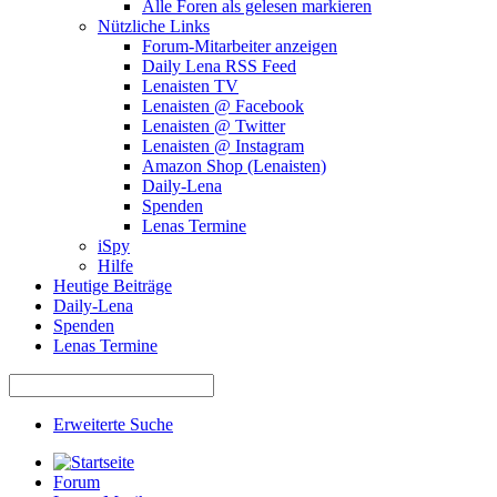
Alle Foren als gelesen markieren
Nützliche Links
Forum-Mitarbeiter anzeigen
Daily Lena RSS Feed
Lenaisten TV
Lenaisten @ Facebook
Lenaisten @ Twitter
Lenaisten @ Instagram
Amazon Shop (Lenaisten)
Daily-Lena
Spenden
Lenas Termine
iSpy
Hilfe
Heutige Beiträge
Daily-Lena
Spenden
Lenas Termine
Erweiterte Suche
Forum