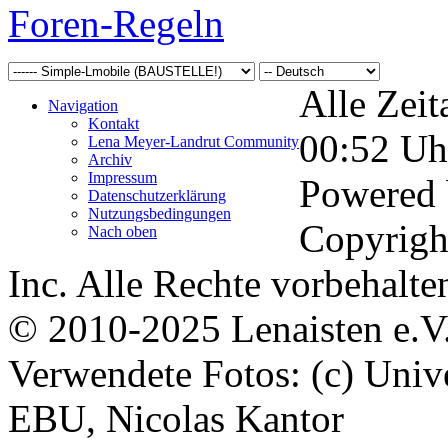
Foren-Regeln
Alle Zeit
Navigation
Kontakt
00:52
Uh
Lena Meyer-Landrut Community
Archiv
Impressum
Powered
Datenschutzerklärung
Nutzungsbedingungen
Copyrigh
Nach oben
Inc. Alle Rechte vorbehalte
© 2010-2025 Lenaisten e.V
Verwendete Fotos: (c) Uni
EBU, Nicolas Kantor